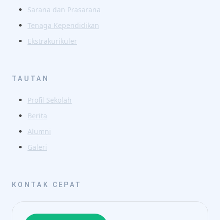
Sarana dan Prasarana
Tenaga Kependidikan
Ekstrakurikuler
TAUTAN
Profil Sekolah
Berita
Alumni
Galeri
KONTAK CEPAT